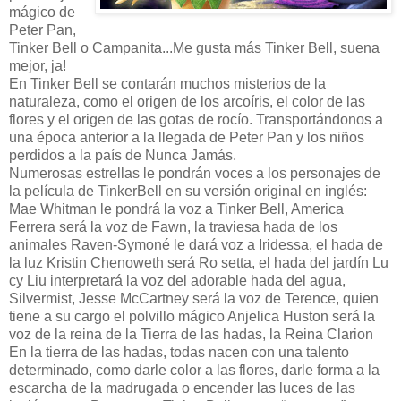
mágico de
Peter Pan,
Tinker Bell o Campanita...Me gusta más Tinker Bell, suena
mejor, ja!
En Tinker Bell se contarán muchos misterios de la
naturaleza, como el origen de los arcoíris, el color de las
flores y el origen de las gotas de rocío. Transportándonos a
una época anterior a la llegada de Peter Pan y los niños
perdidos a la país de Nunca Jamás.
Numerosas estrellas le pondrán voces a los personajes de
la película de TinkerBell en su versión original en inglés:
Mae Whitman le pondrá la voz a Tinker Bell, America
Ferrera será la voz de Fawn, la traviesa hada de los
animales Raven-Symoné le dará voz a Iridessa, el hada de
la luz Kristin Chenoweth será Ro setta, el hada del jardín Lu
cy Liu interpretará la voz del adorable hada del agua,
Silvermist, Jesse McCartney será la voz de Terence, quien
tiene a su cargo el polvillo mágico Anjelica Huston será la
voz de la reina de la Tierra de las hadas, la Reina Clarion
En la tierra de las hadas, todas nacen con una talento
determinado, como darle color a las flores, darle forma a la
escarcha de la madrugada o encender las luces de las