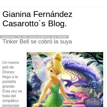
Gianina Fernández
Casarotto´s Blog.
jueves, 11 de septiembre de 2008
Tinker Bell se cobró la suya
Un nueva
peli de
Disney
llega a la
pantalla
grande.
Esta vez se
trata del
simpático
personaje